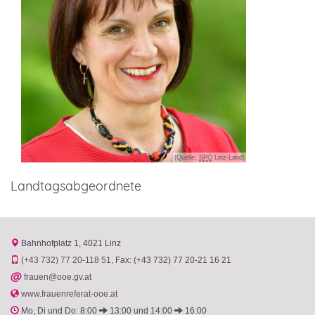
(Quelle:
SPÖ
Linz-Land)
Landtagsabgeordnete
Bahnhofplatz 1
4021 Linz
(+43 732) 77 20-118 51
Fax: (+43 732) 77 20-21 16 21
@
frauen@ooe.gv.at
www.frauenreferat-ooe.at
Mo, Di und Do: 8:00
13:00 und 14:00
16:00