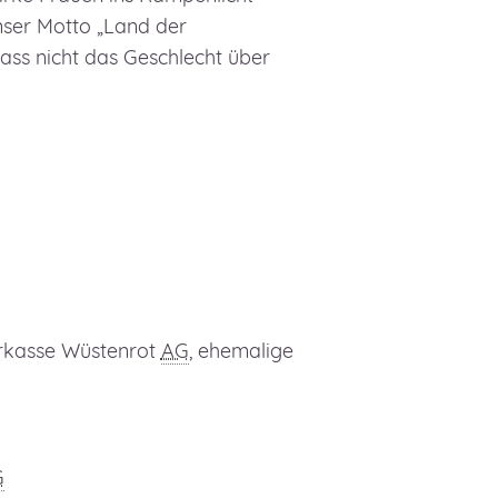
nser Motto „Land der
ass nicht das Geschlecht über
arkasse Wüstenrot
AG
, ehemalige
G