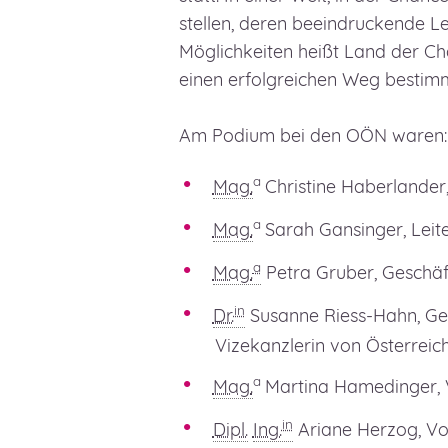
stellen, deren beeindruckende 
Möglichkeiten heißt Land der Ch
einen erfolgreichen Weg bestim
Am Podium bei den OÖN waren:
a
Mag.
Christine Haberlander
a
Mag.
Sarah Gansinger, Leit
a
Mag.
Petra Gruber, Geschäf
in
Dr.
Susanne Riess-Hahn, Ge
Vizekanzlerin von Österreic
a
Mag.
Martina Hamedinger,
in
Dipl.
Ing.
Ariane Herzog, Vor