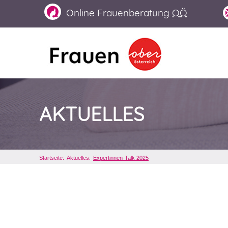
Online
Frauenberatung
OÖ
AKTUELLES
Startseite
Aktuelles
Expertinnen-
Talk
2025