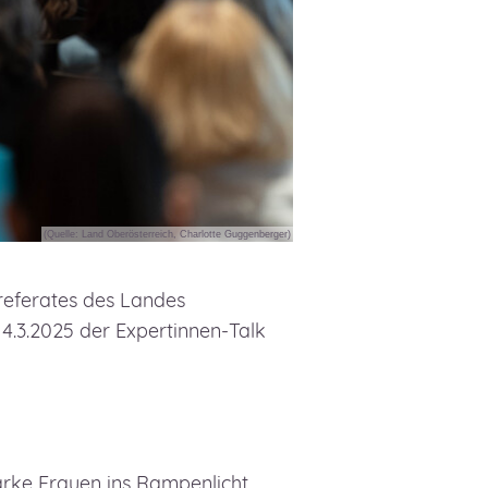
(Quelle: Land Oberösterreich, Charlotte Guggenberger)
nreferates des Landes
4.3.2025 der Expertinnen-
Talk
tarke Frauen ins Rampenlicht