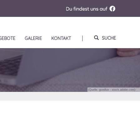
|
SUCHE
SUCHE
GEBOTE
GALERIE
KONTAKT
EIN-
UND
AUSBLENDEN
(Quelle: goodlux - stock.adobe.com)