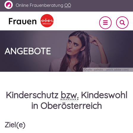
Online
Frauenberatung
OÖ
Navigation
SUCHE
EIN-
ein-/ausble
UND
AUSBL
ANGEBOTE
(Quelle: pathdoc - stock.adobe.com)
Kinderschutz
bzw.
Kindeswohl
in Oberösterreich
Ziel(e)