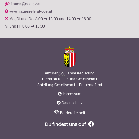
@
frauen@ooe.gv.at
www.frauenreferat-ooe.at
Mo, Di und Do: 8:00
13:00 und 14:00
16:00
Mi und Fr: 8:00
13:00
Amt der
Oö.
Landesregierung
Direktion Kultur und Gesellschaft
Abteilung Gesellschaft – Frauenreferat
Impressum
Datenschutz
Barrierefreiheit