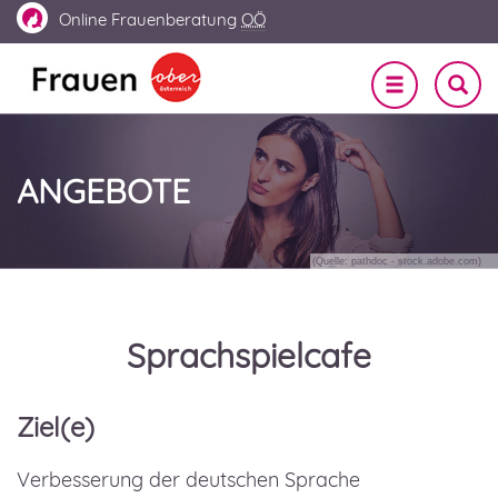
Online
Frauenberatung
OÖ
Navigation
SUCHE
EIN-
ein-/ausble
UND
AUSBL
ANGEBOTE
(Quelle: pathdoc - stock.adobe.com)
Sprachspielcafe
Ziel(e)
Verbesserung der deutschen Sprache