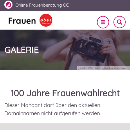
Online
Frauenberatung
OÖ
Navigation
SUCHE
EIN-
ein-/ausble
UND
AUSBL
GALERIE
(Quelle: ViDi Studio - stock.adobe.com)
100 Jahre Frauenwahlrecht
Dieser Mandant darf über den aktuellen
Domainnamen nicht aufgerufen werden.