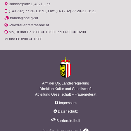
Bahnhofplatz 1
4021 Linz
(+43 732) 77 20-118 51
Fax: (+43 732) 77 20-21 16 21
@
frauen@ooe.gv.at
www.frauenreferat-ooe.at
Mo, Di und Do: 8:00
13:00 und 14:00
16:00
Mi und Fr: 8:00
13:00
Amt der
Oö.
Landesregierung
Direktion Kultur und Gesellschaft
Abteilung Gesellschaft – Frauenreferat
Impressum
Datenschutz
Barrierefreiheit